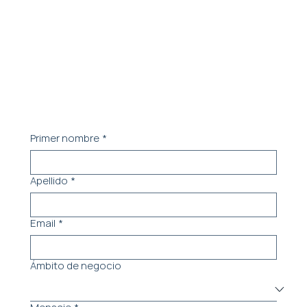
nuestro equipo.
Coordinemos una reunión para entender tus
necesidades
Primer nombre
*
Apellido
*
Email
*
Ámbito de negocio