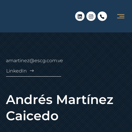
amartinez@escg.com.ve
LinkedIn
Andrés Martínez
Caicedo