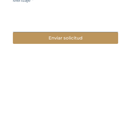
Mensaje
*
Enviar solicitud
Menú
Nosotros
Áreas de práctica
Casos de éxito
Abogados
Contáctanos