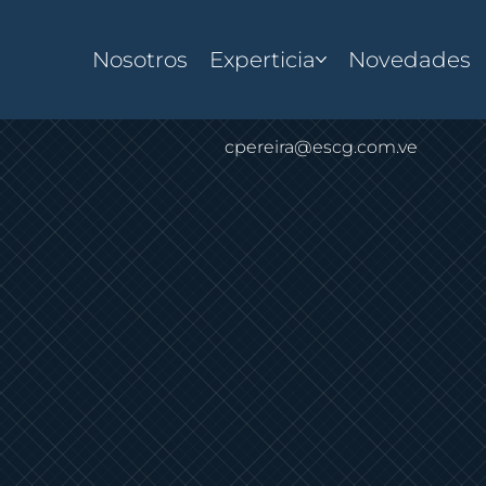
Nosotros
Experticia
Novedades
cpereira@escg.com.ve