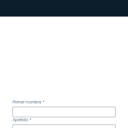
Contacta a
nuestro equipo.
Coordinemos una reunión para entender tus
necesidades
Primer nombre
*
Apellido
*