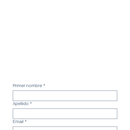
Contacta a
nuestro equipo.
Coordinemos una reunión para entender tus
Cómo Constituir una Empresa en
necesidades
Venezuela 2025: Guía Paso a Paso
Actualizada
Primer nombre
*
Apellido
*
Email
*