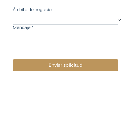
Ámbito de negocio
Mensaje
*
Enviar solicitud
Menú
Nosotros
Áreas de práctica
Casos de éxito