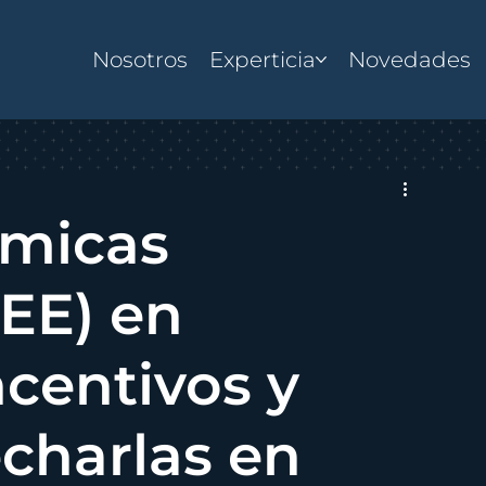
Nosotros
Experticia
Novedades
mprendimiento
Registro Mercantil y SAREN
Der
micas
ZEE) en
ncentivos y
charlas en