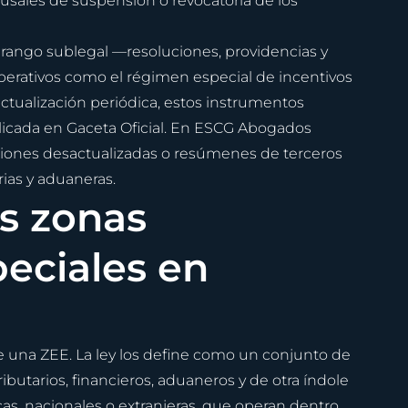
usales de suspensión o revocatoria de los 
 rango sublegal —resoluciones, providencias y 
erativos como el régimen especial de incentivos 
 actualización periódica, estos instrumentos 
licada en Gaceta Oficial. En ESCG Abogados 
ones desactualizadas o resúmenes de terceros 
ias y aduaneras.
s zonas 
eciales en 
de una ZEE. La ley los define como un conjunto de 
ributarios, financieros, aduaneros y de otra índole
cas, nacionales o extranjeras, que operan dentro 