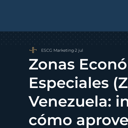
All Posts
Constitución de Empresas
PYMES y E
ESCG Marketing
2 jul
Zonas Econó
Especiales (
Venezuela: i
cómo aprove