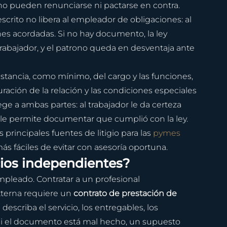
no pueden renunciarse ni pactarse en contra. 
escrito no libera al empleador de obligaciones: al 
ones acordadas. Si no hay documento, la ley 
rabajador, y el patrono queda en desventaja ante 
nstancia, como mínimo, del cargo y las funciones, 
duración de la relación y las condiciones especiales 
ge a ambas partes: al trabajador le da certeza 
 le permite documentar que cumplió con la ley. 
 principales fuentes de litigio para las 
pymes
s fáciles de evitar con asesoría oportuna.
cios independientes?
mpleado. Contratar a un profesional 
terna requiere un 
contrato de prestación de 
describa el servicio, los entregables, los 
 Si el documento está mal hecho, un supuesto 