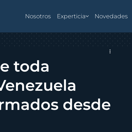
Nosotros
Experticia
Novedades
mprendimiento
Registro Mercantil y SAREN
Der
e toda
Venezuela
irmados desde