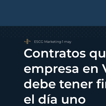
All Posts
Constitución de Empresas
PYMES y E
ESCG Marketing
1 may
Contratos qu
empresa en 
debe tener f
el día uno