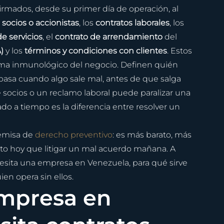
rmados, desde su primer día de operación, al 
socios o accionistas
, los 
contratos laborales
, los 
e servicios
, el 
contrato de arrendamiento
 del 
)
 y los 
términos y condiciones con clientes
. Estos 
ema inmunológico del negocio. Definen quién 
pasa cuando algo sale mal, antes de que salga 
socios o un reclamo laboral puede paralizar una 
do a tiempo es la diferencia entre resolver un 
emisa de 
derecho preventivo
: es más barato, más 
to hoy que litigar un mal acuerdo mañana. A 
sita una empresa en Venezuela, para qué sirve 
en opera sin ellos.
mpresa en 